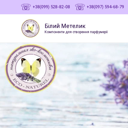
Перейти
☏
☏
+38(099) 528-82-08
+38(097) 594-68-79
к
содержимому
Білий Метелик
Компоненти для створення парфумерії