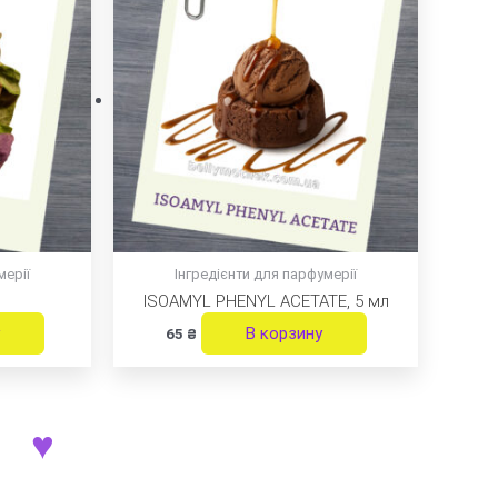
мерії
Інгредієнти для парфумерії
ISOAMYL PHENYL ACETATE, 5 мл
В корзину
65
₴
♥