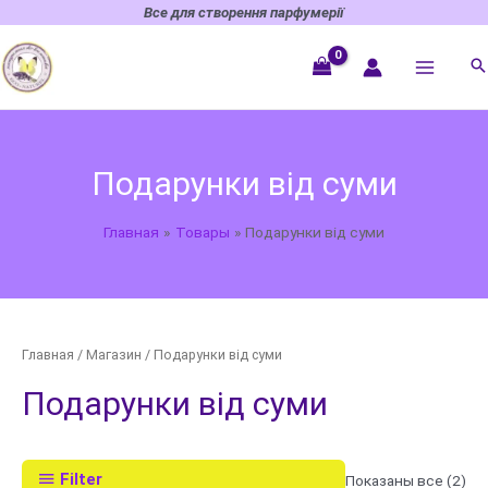
Перейти
Все для створення парфумерії
к
содержимому
Подарунки від суми
Главная
Товары
Подарунки від суми
Главная
/
Магазин
/ Подарунки від суми
Подарунки від суми
Filter
Показаны все (2)