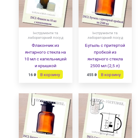
Інструменти та
Інструменти та
лабораторний посуд
лабораторний посуд
Флакончик из
Бутыль с притертой
янтарного стекла на
пробкой из
10 мл с капельницей
янтарного стекла
и крышкой
2500 мл (2,5 л)
В корзину
В корзину
16
₴
455
₴