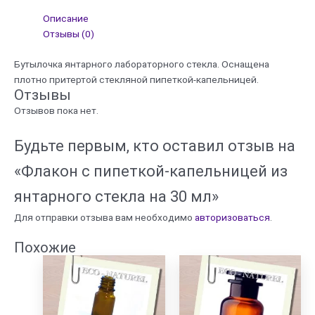
капельницей
Описание
из
Отзывы (0)
янтарного
стекла
Бутылочка янтарного лабораторного стекла. Оснащена
на
плотно притертой стекляной пипеткой-капельницей.
30
Отзывы
мл
Отзывов пока нет.
Будьте первым, кто оставил отзыв на
«Флакон с пипеткой-капельницей из
янтарного стекла на 30 мл»
Для отправки отзыва вам необходимо
авторизоваться
.
Похожие