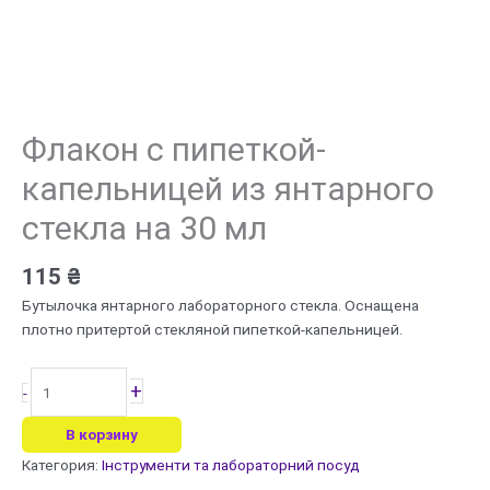
Флакон с пипеткой-
капельницей из янтарного
стекла на 30 мл
115
₴
Бутылочка янтарного лабораторного стекла. Оснащена
плотно притертой стекляной пипеткой-капельницей.
Количество
+
-
товара
Флакон
В корзину
с
Категория:
Інструменти та лабораторний посуд
пипеткой-