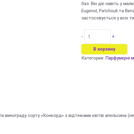
баз. Він діє навіть у мал
Eugenol, Patchouli та Benz
застосовується у всіх ти
Количество
-
+
товара
METHYL
В корзину
ANTHRANILATE,
Категория:
Парфумерні м
5
мл
оти винограду сорту «Конкорд» з відтінками квітів апельсина (