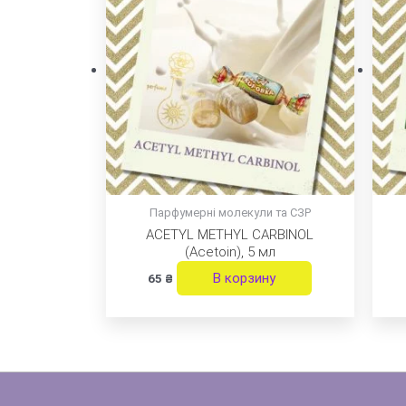
Парфумерні молекули та СЗР
ACETYL METHYL CARBINOL
(Acetoin), 5 мл
В корзину
65
₴