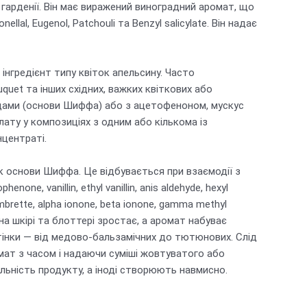
 гарденії. Він має виражений виноградний аромат, що
al, Eugenol, Patchouli та Benzyl salicylate. Він надає
нгредієнт типу квіток апельсину. Часто
uet та інших східних, важких квіткових або
гідами (основи Шиффа) або з ацетофеноном, мускус
ату у композиціях з одним або кількома із
нцентраті.
 як основи Шиффа. Це відбувається при взаємодії з
one, vanillin, ethyl vanillin, anis aldehyde, hexyl
 ambrette, alpha ionone, beta ionone, gamma methyl
на шкірі та блоттері зростає, а аромат набуває
ідтінки — від медово-бальзамічних до тютюнових. Слід
ат з часом і надаючи суміші жовтуватого або
ільність продукту, а іноді створюють навмисно.