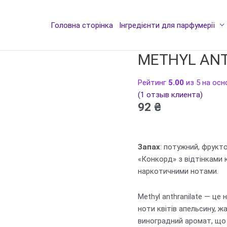
Головна сторінка
Інгредієнти для парфумерії
METHYL ANT
Рейтинг
5.00
из 5 на ос
(
1
отзыв клиента)
92
₴
Запах
: потужний, фрукт
«Конкорд» з відтінками 
наркотичними нотами.
Methyl anthranilate — ц
ноти квітів апельсину, ж
виноградний аромат, що