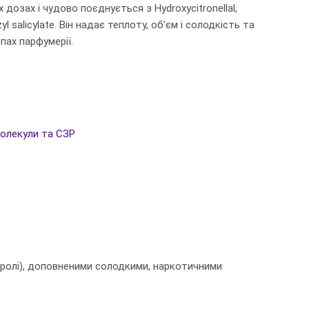
их дозах і чудово поєднується з Hydroxycitronellal,
yl salicylate. Він надає теплоту, об’єм і солодкість та
пах парфумерії.
олекули та СЗР
неролі), доповненими солодкими, наркотичними