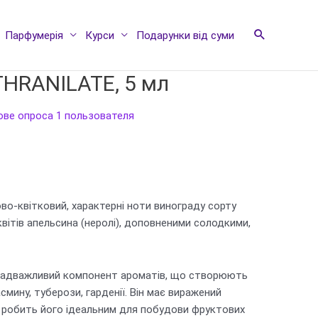
Парфумерія
Курси
Подарунки від суми
HRANILATE, 5 мл
нове опроса
1
пользователя
ово-квітковий, характерні ноти винограду сорту
квітів апельсина (неролі), доповненими солодкими,
е надважливий компонент ароматів, що створюють
асмину, туберози, гарденії. Він має виражений
 робить його ідеальним для побудови фруктових