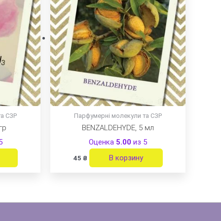
та СЗР
Парфумерні молекули та СЗР
гр
BENZALDEHYDE, 5 мл
5
Оценка
5.00
из 5
В корзину
45
₴