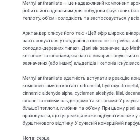
Methyl anthranilate — це надважливий компонент аро
робить його ідеальним для побудови фруктових баз. Він
теплоту, об’єм і солодкість та застосовується у всіх
Арктандер описує його так: «Цей ефір широко викори
застосовується у поєднанні з олією петітгрейна, за
солодко-деревних типах». Далі він зазначає, що Met
кетоном та іононами, які часто використовуються в 
зазначених (або інших) альдегідів і кетонів існує ви
Methyl anthranilate здатність вступати в реакцію ко
компонентами на кшталт citronellal, hydroxycitronellal, a
cinnamic aldehyde alpha, cyclamen aldehyde, lilial, dec
ionone та іншими альдегідами та кетонами. У результ
більшої теплоти, глибини та об’єму. При цьому різкі
враховувати, що ця реакція може відбуватися вже у
бурштинового відтінку. У сучасній комерційній парфу
Нота
: серце