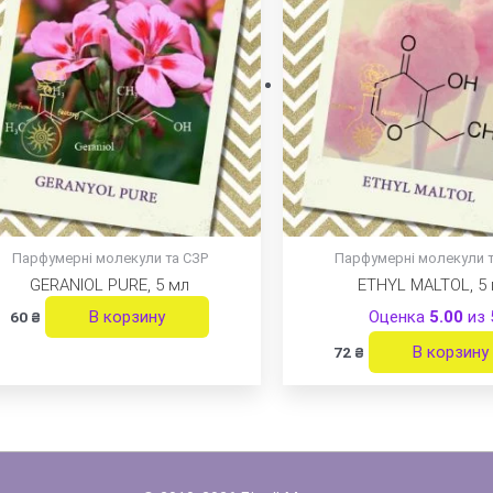
Парфумерні молекули та СЗР
Парфумерні молекули 
GERANIOL PURE, 5 мл
ETHYL MALTOL, 5 
В корзину
Оценка
5.00
из 
60
₴
В корзину
72
₴