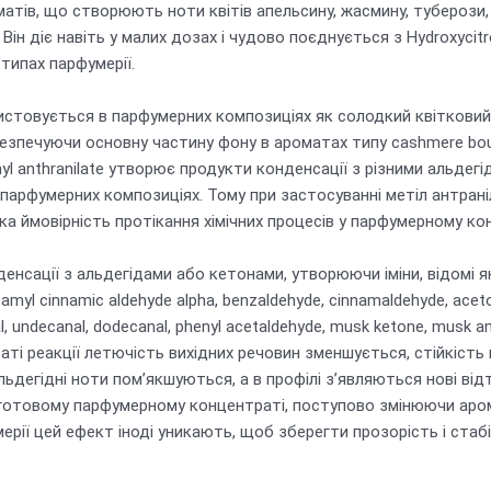
матів, що створюють ноти квітів апельсину, жасмину, туберози,
 діє навіть у малих дозах і чудово поєднується з Hydroxycitronell
 типах парфумерії.
стовується в парфумерних композиціях як солодкий квітковий і
безпечуючи основну частину фону в ароматах типу cashmere bouq
hyl anthranilate утворює продукти конденсації з різними альде
парфумерних композиціях. Тому при застосуванні метіл антраніл
сока ймовірність протікання хімічних процесів у парфумерному ко
нденсації з альдегідами або кетонами, утворюючи іміни, відомі
myl cinnamic aldehyde alpha, benzaldehyde, cinnamaldehyde, acetophen
anal, undecanal, dodecanal, phenyl acetaldehyde, musk ketone, musk
аті реакції летючість вихідних речовин зменшується, стійкість 
 альдегідні ноти пом’якшуються, а в профілі з’являються нові в
 готовому парфумерному концентраті, поступово змінюючи аром
мерії цей ефект іноді уникають, щоб зберегти прозорість і стаб