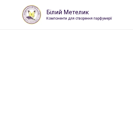
Перейти
к
Білий Метелик
содержимому
Компоненти для створення парфумерії