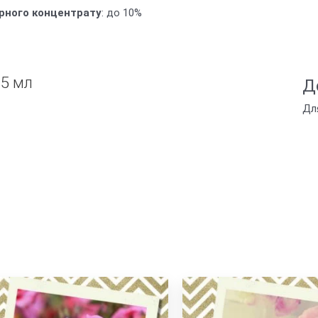
рного концентрату
: до 10%
5 мл
Д
Дл