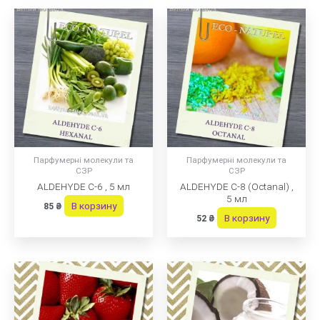
Парфумерні молекули та
Парфумерні молекули та
СЗР
СЗР
ALDEHYDE C-6 , 5 мл
ALDEHYDE C-8 (Octanal) ,
5 мл
В корзину
85
₴
В корзину
52
₴