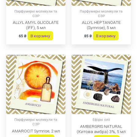
Парфумерні молекули та
Парфумерні молекули та
СЗР
СЗР
ALLYL AMYL GLICOLATE
ALLYL HEPTANOATE
(IFF), 5 мл
(Symrise), 5 мл
В корзину
В корзину
65
₴
85
₴
Парфумерні молекули та
Ефірні олії
СЗР
AMBERGRIS NATURAL
AMAROCIT Symrise, 2 мл
(Китова амбра) 3%, 5 мл