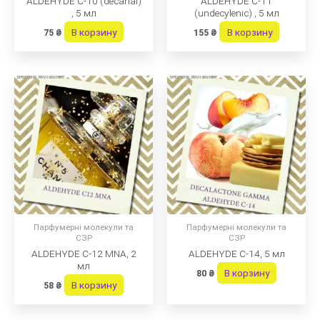
ALDEHYDE C-10 (decanal)
ALDEHYDE C-11
, 5 мл
(undecylenic) , 5 мл
В корзину
В корзину
75
₴
155
₴
Парфумерні молекули та
Парфумерні молекули та
СЗР
СЗР
ALDEHYDE C-12 MNA, 2
ALDEHYDE C-14, 5 мл
мл
В корзину
80
₴
В корзину
58
₴