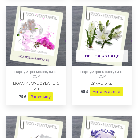
НЕТ НА СКЛАДЕ
Парфумерні молекули та
Парфумерні молекули та
СЗР
СЗР
ISOAMYL SALICYLATE, 5
LYRAL, 5 мл
мл
Читать далее
95
₴
В корзину
75
₴