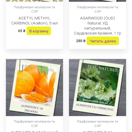
Парфумерні молекули та
Парфумерні молекули та
СЗР
СЗР
ACETYL METHYL
AGARWOOD (OUD)
CARBINOL (Acetoin), 5 мл
Natural, УД
натуральный,
В корзину
65
₴
Саудовская Аравия, 1 гр
Читать далее
280
₴
Парфумерні молекули та
Парфумерні молекули та
СЗР
СЗР