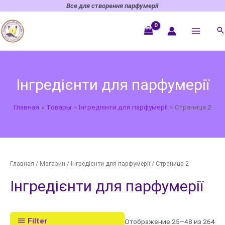
Перейти
Все для створення парфумерії
к
содержимому
Інгредієнти для парфумерії
Главная
Товары
Інгредієнти для парфумерії
Страница 2
Главная
/
Магазин
/
Інгредієнти для парфумерії
/ Страница 2
Інгредієнти для парфумерії
Filter
Отображение 25–48 из 264