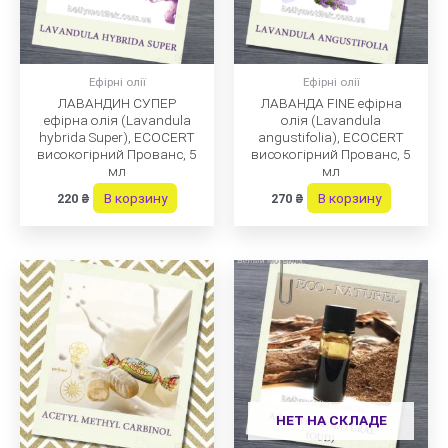
Ефірні олії
Ефірні олії
ЛАВАНДИН СУПЕР
ЛАВАНДА FINE ефірна
ефірна олія (Lavandula
олія (Lavandula
hybrida Super), ECOCERT
angustifolia), ECOCERT
високогірний Прованс, 5
високогірний Прованс, 5
мл
мл
В корзину
В корзину
220
₴
270
₴
НЕТ НА СКЛАДЕ