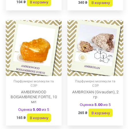
В корзину
104
₴
В корзину
340
₴
Парфумерні молекули та
Парфумерні молекули та
СЗР
СЗР
AMBERWOOD
AMBROXAN (Givaudan), 2
BOISAMBRENE FORTE, 10
гр
мл
Оценка
5.00
из 5
Оценка
5.00
из 5
В корзину
265
₴
В корзину
165
₴