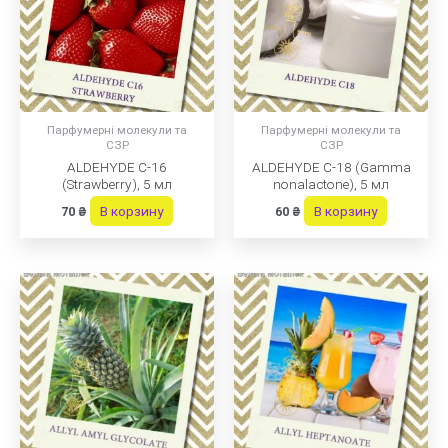
Парфумерні молекули та
Парфумерні молекули та
СЗР
СЗР
ALDEHYDE C-16
ALDEHYDE C-18 (Gamma
(Strawberry), 5 мл
nonalactone), 5 мл
В корзину
В корзину
70
₴
60
₴