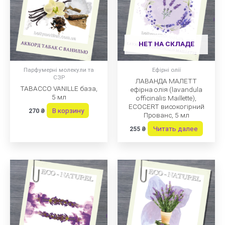
НЕТ НА СКЛАДЕ
Парфумерні молекули та
Ефірні олії
СЗР
ЛАВАНДА МАЛЕТТ
TABACCO VANILLE база,
ефірна олія (lavandula
5 мл
officinalis Maillette),
ECOCERT високогірний
В корзину
270
₴
Прованс, 5 мл
Читать далее
255
₴