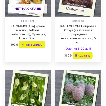
НЕТ НА СКЛАДЕ
Ефірні олії
Ефірні олії
КАРДАМОНА эфирное
КАСТОРЕУМ, Бобровая
масло (Elettaria
Струя (castoreum),
cardamomum), Франция,
природный
Грасс, 2 мл
натуральный мускус, 5
мл
Читать далее
190
₴
Оценка
5.00
из 5
В корзину
310
₴