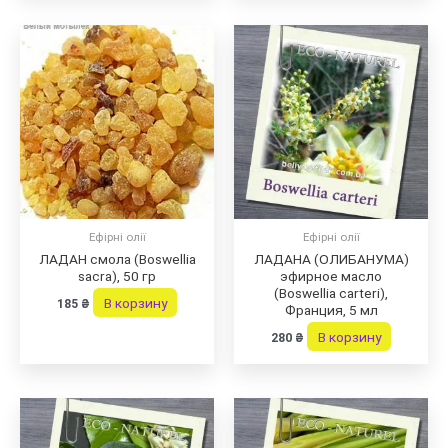
Ефірні олії
Ефірні олії
ЛАДАН смола (Boswellia
ЛАДАНА (ОЛИБАНУМА)
sacra), 50 гр
эфирное масло
(Boswellia carteri),
В корзину
185
₴
Франция, 5 мл
В корзину
280
₴