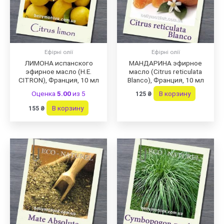
Ефірні олії
Ефірні олії
ЛИМОНА испанского
МАНДАРИНА эфирное
эфирное масло (H.E.
масло (Citrus reticulata
CITRON), Франция, 10 мл
Blanco), Франция, 10 мл
Оценка
5.00
из 5
В корзину
125
₴
В корзину
155
₴