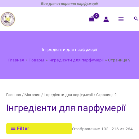
Перейти
Все для створення парфумерії
к
содержимому
Інгредієнти для парфумерії
Главная
Товары
Інгредієнти для парфумерії
Страница 9
Главная
/
Магазин
/
Інгредієнти для парфумерії
/ Страница 9
Інгредієнти для парфумерії
Filter
Отображение 193–216 из 264