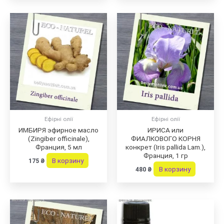
Ефірні олії
Ефірні олії
ИМБИРЯ эфирное масло
ИРИСА или
(Zingiber officinale),
ФИАЛКОВОГО КОРНЯ
Франция, 5 мл
конкрет (Iris pallida Lam.),
Франция, 1 гр
В корзину
175
₴
В корзину
480
₴