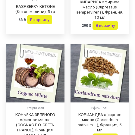
КИПАРИСА эфирное
RASPBERRY KETONE
масло (Cupressus
(Кетон малини), 5 гр
sempervirens), Франция,
10 мл
В корзину
68
₴
В корзину
290
₴
Ефірні олії
Ефірні олії
КОНЬЯКА ЗЕЛЕНОГО
КОРИАНДРА эфирное
эфирное масло
масло (Coriandrum
(COGNAC E.O. GREEN
sativium L.), Франция, 5
FRANCE), Франция,
мл
Грасс, 1 мл