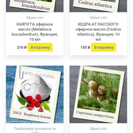
Ефірні олії
Ефірні олії
КАЯПУТА эфирное
КЕДРА АТЛАССКОГО
масло (Melaleuca
эфирное масло (Cedrus
leucadendron), Франция,
atlantica), Франция, 10
10 мл
мл
В корзину
В корзину
216
₴
155
₴
Парфумерні молекули та
Ефірні олії
СЗР