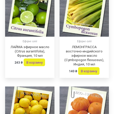
Ефірні олії
Ефірні олії
ЛАЙМА эфирное масло
ЛЕМОНГРАССА
(Citrus aurantifolia),
восточно-индийского
Франция, 10 мл
эфирное масло
(Cymbopogon flexuosus),
В корзину
243
₴
Индия, 10 мл
В корзину
140
₴