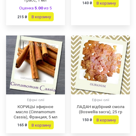
В корзину
140
₴
Оценка
5.00
из 5
В корзину
215
₴
Ефірні олії
Ефірні олії
КОРИЦЫ эфирное
ЛАДАН відбірний смола
масло (Сinnamomum
(Boswellia sacra), 25 гр
Cassia), Франция, 5 мл
В корзину
150
₴
В корзину
165
₴