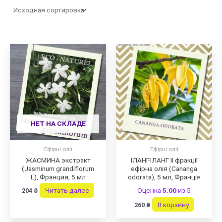
НЕТ НА СКЛАДЕ
Ефірні олії
Ефірні олії
ЖАСМИНА экстракт
ІЛАНГ-ІЛАНГ II фракції
(Jasminum grandiflorum
ефірна олія (Cananga
L), Франция, 5 мл
odorata), 5 мл, Франція
Читать далее
Оценка
5.00
из 5
204
₴
В корзину
260
₴