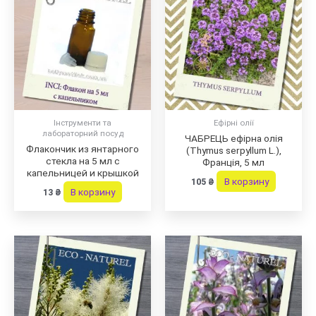
Інструменти та
Ефірні олії
лабораторний посуд
ЧАБРЕЦЬ ефірна олія
Флакончик из янтарного
(Thymus serpyllum L.),
стекла на 5 мл с
Франція, 5 мл
капельницей и крышкой
В корзину
105
₴
В корзину
13
₴