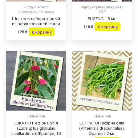
Інструменти та
Парфумерні молекули та
лабораторний посуд
СЗР
Шпатель лабораторный
EUGENOL, 5 мл
из нержавеющей стали
В корзину
116
₴
В корзину
125
₴
Ефірні олії
Ефірні олії
ЕВКАЛІПТ ефірна олія
ЕСТРАГОН ефірна олія
(Eucalyptus globulus
(Artemisia dracunculus),
Labillardiere), Франція, 10
Франція, 2 мл