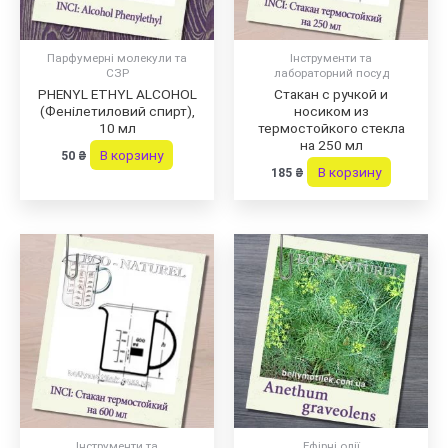
Парфумерні молекули та
Інструменти та
СЗР
лабораторний посуд
PHENYL ETHYL ALCOHOL
Стакан с ручкой и
(Фенілетиловий спирт),
носиком из
10 мл
термостойкого стекла
на 250 мл
В корзину
50
₴
В корзину
185
₴
Інструменти та
Ефірні олії