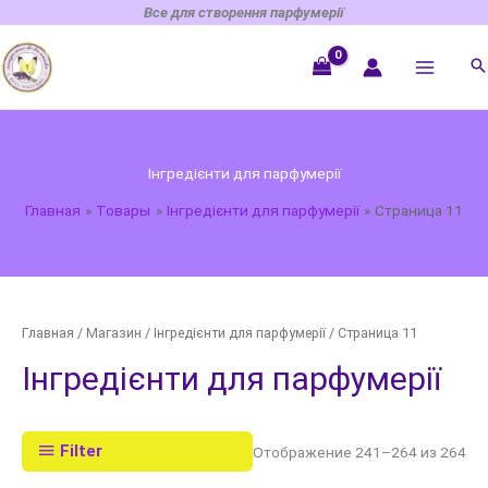
Перейти
Все для створення парфумерії
к
содержимому
Інгредієнти для парфумерії
Главная
Товары
Інгредієнти для парфумерії
Страница 11
Главная
/
Магазин
/
Інгредієнти для парфумерії
/ Страница 11
Інгредієнти для парфумерії
Filter
Отображение 241–264 из 264