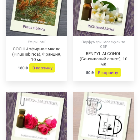
Ефірні олії
Парфумерні молекули та
СЗР
СОСНЫ эфирное масло
BENZYL ALCOHOL
(Pinus sibirica), Франция,
(Бензиловий спирт), 10
10 мл
мл
В корзину
160
₴
В корзину
50
₴