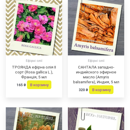
Ефірні олії
Ефірні олії
ТРОЯНДА ефірна олія II
САНТАЛА западно-
сорт (Rosa gallica L.),
индийского эфирное
Франція, 5 мл
масло (Amyris
balsamifera), Индия, 5 мл
В корзину
165
₴
В корзину
320
₴