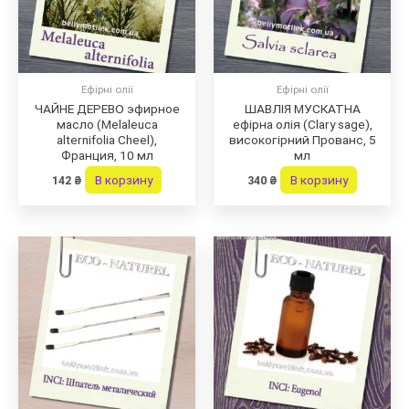
Ефірні олії
Ефірні олії
ЧАЙНЕ ДЕРЕВО эфирное
ШАВЛІЯ МУСКАТНА
масло (Melaleuca
ефірна олія (Clary sage),
alternifolia Cheel),
високогірний Прованс, 5
Франция, 10 мл
мл
В корзину
В корзину
142
₴
340
₴