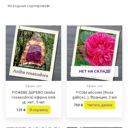
НЕТ НА СКЛАДЕ
Ефірні олії
Ефірні олії
РОЖЕВЕ ДЕРЕВО (Aniba
РОЗЫ абсолю (Rosa
rosaeodora) ефірна олія
gallica L.), Франция, 2 мл
ід. нат., 5 мл
Читать далее
750
₴
В корзину
125
₴