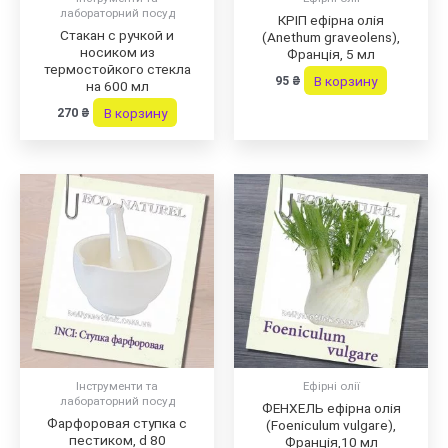
лабораторний посуд
КРІП ефірна олія
Стакан с ручкой и
(Anethum graveolens),
носиком из
Франція, 5 мл
термостойкого стекла
В корзину
95
₴
на 600 мл
В корзину
270
₴
Інструменти та
Ефірні олії
лабораторний посуд
ФЕНХЕЛЬ ефірна олія
Фарфоровая ступка с
(Foeniculum vulgare),
пестиком, d 80
Франція,10 мл